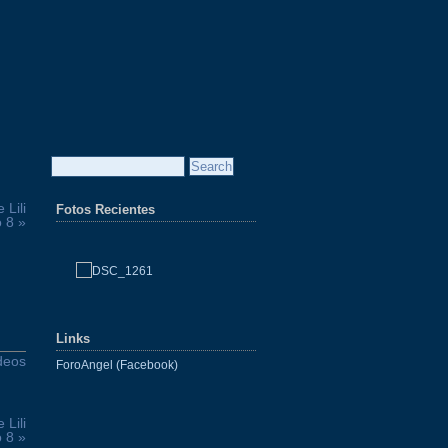
 Lili
Fotos Recientes
 8 »
Links
deos
ForoAngel (Facebook)
 Lili
 8 »