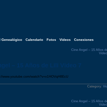
l Genealógico
Calendario
Fotos
Videos
Conexiones
Cine Angel – 15 Años de
Video
gel – 15 Años de Lili Video 7
v://www.youtube.com/watch?v=v1HOVqH8EcU
Category:
Vi
Cine Angel – 15 Años de
Video