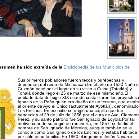
resumen ha sido extraída de la
Enciclopedia de los Municipios de
Sus primeros pobladores fueron tecos y purépechas y
dependían del reino de Michoacán.En el año de 1530 Nuño 
Guzmán pasó por el lugar en su visita a Cuina (Tototlán) y
Tonalá donde llegó el 25 de marzo de ese mismo año.El
poblado data del siglo XIX cuando cristalizaron los proyectos
Ignacio de la Peña quien era dueño de un terreno, que estab
al oriente de Ayo el Chico (actualmente Ayotlán), denominado
Los Encinos. En ese sitio se erigió una capilla que fue
bendecida el 29 de julio de 1856 por el cura de Ayo, Clement
Pérez, y su santo patrono fue San Ignacio de Loyola.Por tal
motivo cuando se erigió en ranchería, en 1857, se le dió el
nombre de San Ignacio de Morelos, aunque también se le
conocía como San Ignacio de los Encinos, y estaba habitada
por sólo ocho familias.En 1860 el ingeniero Jesús Navarro