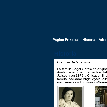
Página Principal
Historia
Árbo
Historia
Historia de la familia:
La familia Angel Garcia es origi
Ayala nacieron en Barbechos Jal
Jalisco y en 1973 a Chicago Illin
familia. Salvador Angel Ayala fa
nietos/nietas y 18 bisnietos/bisni