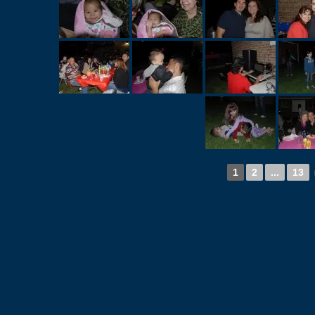
1
2
...
13