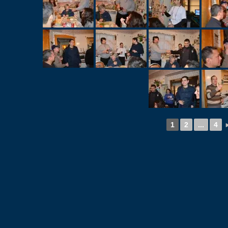
1
2
...
4