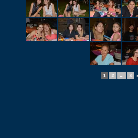
1
2
...
8