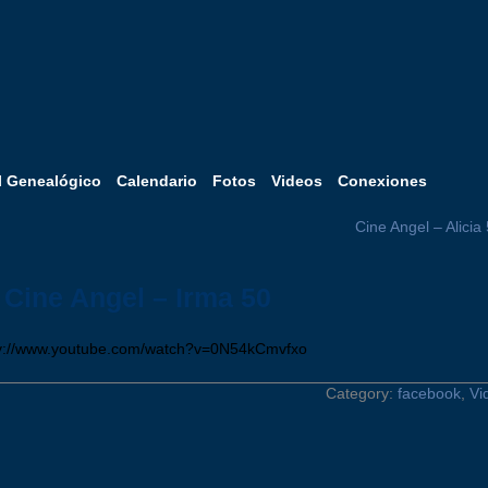
l Genealógico
Calendario
Fotos
Videos
Conexiones
Cine Angel – Alicia
Cine Angel – Irma 50
v://www.youtube.com/watch?v=0N54kCmvfxo
Category:
facebook
,
Vi