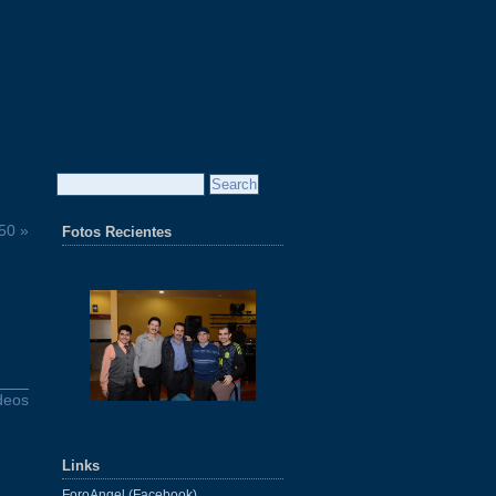
 50 »
Fotos Recientes
deos
Links
ForoAngel (Facebook)