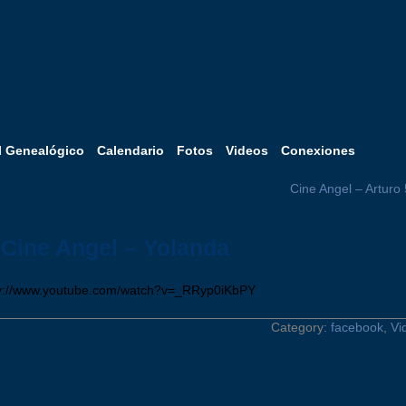
l Genealógico
Calendario
Fotos
Videos
Conexiones
Cine Angel – Arturo
Cine Angel – Yolanda
v://www.youtube.com/watch?v=_RRyp0iKbPY
Category:
facebook
,
Vi