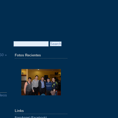
 50 »
Fotos Recientes
deos
Links
ForoAngel (Facebook)