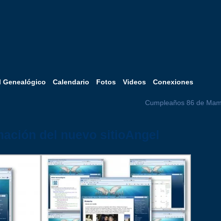
l Genealógico
Calendario
Fotos
Videos
Conexiones
Cumpleaños 86 de Mam
mación del nuevo sitioAngel